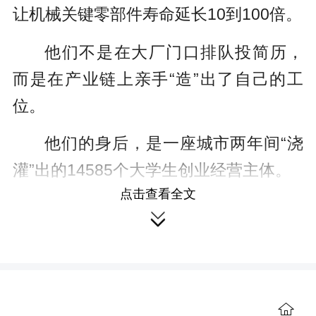
让机械关键零部件寿命延长10到100倍。
他们不是在大厂门口排队投简历，
而是在产业链上亲手“造”出了自己的工
位。
他们的身后，是一座城市两年间“浇
灌”出的14585个大学生创业经营主体。
点击查看全文
从“给政策、给资金、给场地”的悉

心“投喂”，到青年用技术、创意、企
业“反哺”城市产业，长沙正在算一笔大
账：一座城给年轻人“造梦”的条件，年轻

人还这座城市怎样的“回响”？