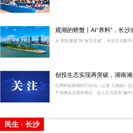
观潮的螃蟹丨AI“养料”，长沙
从“制造重镇”到“标注名城”，长沙正在数
创投生态实现再突破，湖南湘
红网时刻新闻8月3日讯（记者 王娟娟）
产业峰会在西安举行。会上正式发布“融中2
业引导基金运作实力，一举揽获三项重磅
民生 · 长沙