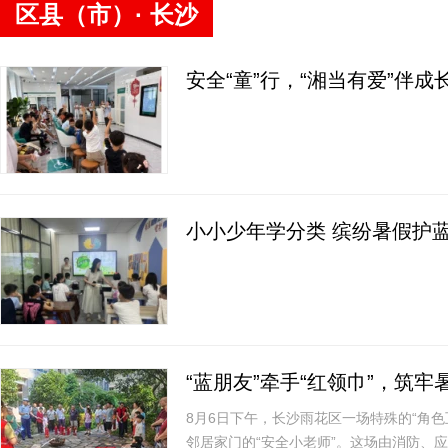
区县（市）· 长沙
安全“童”行，“湘当有爱”伴成
小小少年学分类 缤纷暑假护
“蓝朋友”牵手“红领巾”，筑牢
8月6日下午，长沙雨花区一场特殊的“角
邻居家门的“安全小老师”。这场由消防、