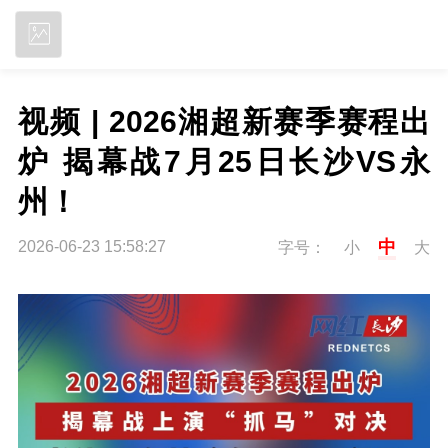
立即下载
视频 | 2026湘超新赛季赛程出
炉 揭幕战7月25日长沙VS永
州！
中
2026-06-23 15:58:27
字号：
小
大