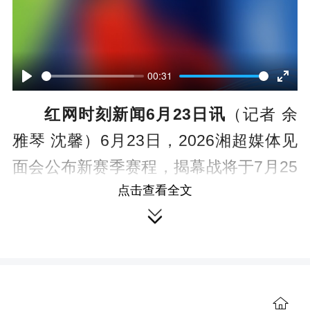
00:31
P
E
红网时刻新闻6月23日讯
（记者 余
l
n
雅琴 沈馨）6月23日，2026湘超媒体见
a
t
面会公布新赛季赛程，揭幕战将于7月25
y
e
点击查看全文
日在贺龙体育场开启，长沙队主场迎战
r

卫冕冠军永州队。昔日点球绝杀对手，
f
再次狭路相逢。是长沙队主场一雪前
u
耻？还是永州队再演“点杀”好戏？7.25，
l
敬请期待！
l
